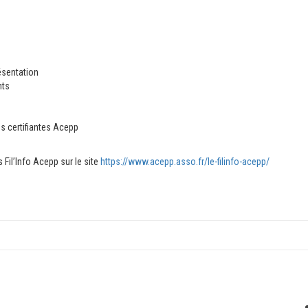
ésentation
nts
 certifiantes Acepp
 Fil’Info Acepp sur le site
https://www.acepp.asso.fr/le-
filinfo-acepp/