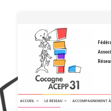
Fédéra
Associ
Réseau
Aller
ACCUEIL
LE RESEAU
ACCOMPAGNEMENT À 
au
contenu