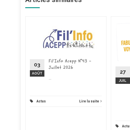
ce – 26
026 -
ducation
place pour
Fil’Info Acepp N°43 –
on...
03
Juillet 2026
27
AOÛT
 la suite
...
JUIL
Actus
Lire la suite
Actu