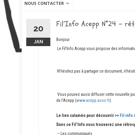
NOUS CONTACTER
Fil’Info Acepp N°24 – ré
20
Bonjour
JAN
Le Fil’Info Acepp vous propose des informati
N’hésitez pas à partager ce document, n’hés
Vous pouvez aussi diffuser cette nouvelle publ
de l’Acepp (
www.acepp.asso.fr
).
Le lien calaméo pour découvrir >>
Fil info
Dans ce Fil’Info vous trouverez une rétros
– Les communiqués