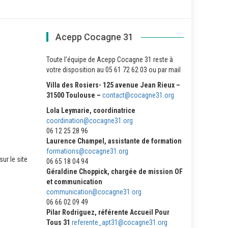
Acepp Cocagne 31
Toute l’équipe de Acepp Cocagne 31 reste à
votre disposition au 05 61 72 62 03 ou par mail
Villa des Rosiers- 125 avenue Jean Rieux –
31500 Toulouse –
contact@cocagne31.org
Lola Leymarie, coordinatrice
coordination@cocagne31.org
06 12 25 28 96
Laurence Champel, assistante de formation
formations@cocagne31.org
ur le site
06 65 18 04 94
Géraldine Choppick, chargée de mission OF
et communication
communication@cocagne31.org
06 66 02 09 49
Pilar Rodriguez, référente Accueil Pour
Tous 31
referente_apt31@cocagne31.org