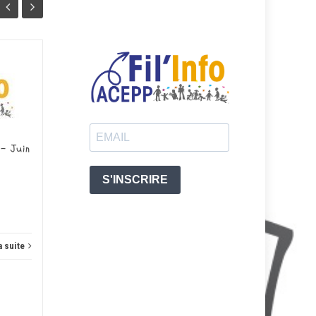
Fil’Info Acepp N°41 – Mai
02
26
2026
JUIN
MAI
N°...
 – Juin
Actus
Lire la suite
Actus
a suite