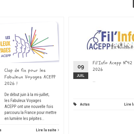
Fil’Info Acepp N°42
09
2026
Clap de fin pour les
JUIL
Fabuleux Voyages ACEPP
...
2026 !
De début juin à la mi-juillet,
les Fabuleux Voyages
Actus
Lire l
ACEPP ont une nouvelle fois
parcouru la France pour mettre
en lumière les pépites...
s
Lire la suite