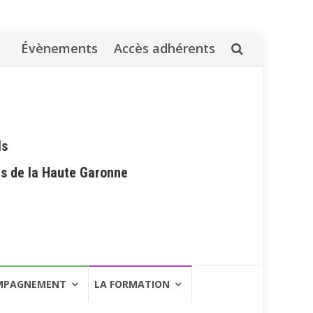
Évènements
Accès adhérents
Aller
au
contenu
ls
es de la Haute Garonne
MPAGNEMENT
LA FORMATION