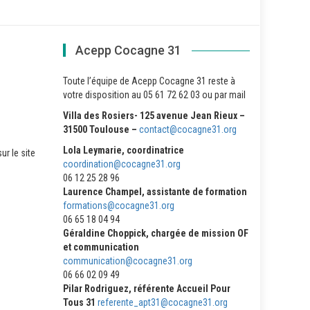
Acepp Cocagne 31
Toute l’équipe de Acepp Cocagne 31 reste à
votre disposition au 05 61 72 62 03 ou par mail
Villa des Rosiers- 125 avenue Jean Rieux –
31500 Toulouse –
contact@cocagne31.org
Lola Leymarie, coordinatrice
ur le site
coordination@cocagne31.org
06 12 25 28 96
Laurence Champel, assistante de formation
formations@cocagne31.org
06 65 18 04 94
Géraldine Choppick, chargée de mission OF
et communication
communication@cocagne31.org
06 66 02 09 49
Pilar Rodriguez, référente Accueil Pour
Tous 31
referente_apt31@cocagne31.org