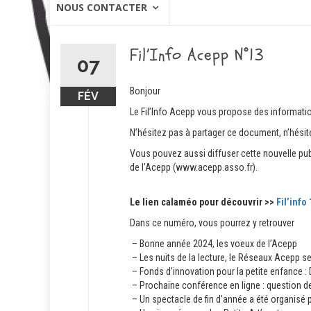
NOUS CONTACTER
Fil’Info Acepp N°13
07
Bonjour
FÉV
Le Fil’Info Acepp vous propose des informatio
N’hésitez pas à partager ce document, n’hés
Vous pouvez aussi diffuser cette nouvelle publi
de l’Acepp (www.acepp.asso.fr).
Le lien calaméo pour découvrir >>
Fil’info 
Dans ce numéro, vous pourrez y retrouver
– Bonne année 2024, les voeux de l’Acepp
– Les nuits de la lecture, le Réseaux Acepp s
– Fonds d’innovation pour la petite enfance :
– Prochaine conférence en ligne : question de 
– Un spectacle de fin d’année a été organisé 