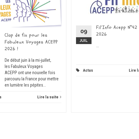
Fil’Info Acepp N°42
09
2026
Clap de fin pour les
JUIL
Fabuleux Voyages ACEPP
...
2026 !
De début juin à la mi-juillet,
les Fabuleux Voyages
Actus
Lire l
ACEPP ont une nouvelle fois
parcouru la France pour mettre
en lumière les pépites...
s
Lire la suite