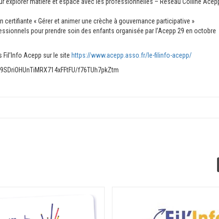
ur explorer matière et espace avec les professionnelles – Réseau Colline Acep
certifiante « Gérer et animer une crèche à gouvernance participative »
fessionnels pour prendre soin des enfants organisée par l’Acepp 29 en octobre
 Fil’Info Acepp sur le site
https://www.acepp.asso.fr/le-filinfo-acepp/
Jz09SDriOHUnTiMRX714xFFtFU/f76TUh7pkZtm