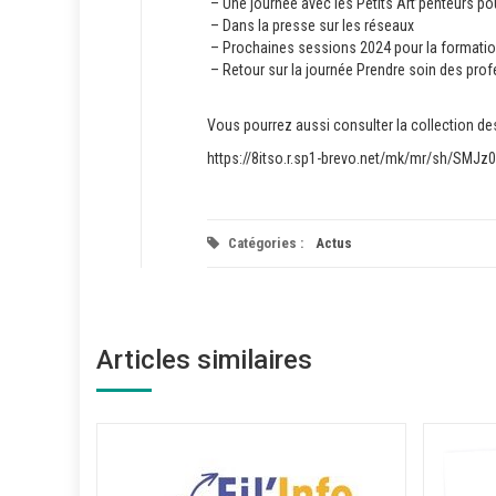
– Une journée avec les Petits Art’penteurs po
– Dans la presse sur les réseaux
– Prochaines sessions 2024 pour la formation 
– Retour sur la journée Prendre soin des pro
Vous pourrez aussi consulter la collection des
https://8itso.r.sp1-brevo.net/mk/mr/sh/SM
Catégories :
Actus
Articles similaires
ce – 26