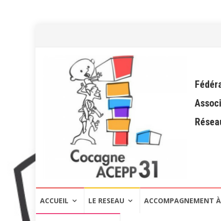
Fédéra
Associ
Réseau
Aller
ACCUEIL
LE RESEAU
ACCOMPAGNEMENT À 
au
contenu