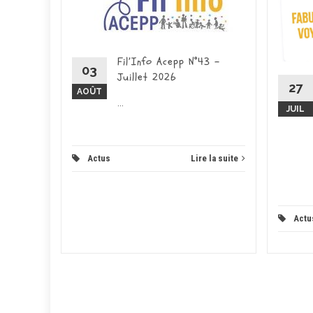
026 -
ducation
place pour
Fil’Info Acepp N°43 –
on...
03
Juillet 2026
27
AOÛT
 la suite
...
JUIL
Actus
Lire la suite
Actu