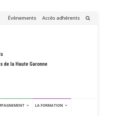
Évènements
Accès adhérents
Aller
au
contenu
ls
es de la Haute Garonne
MPAGNEMENT
LA FORMATION