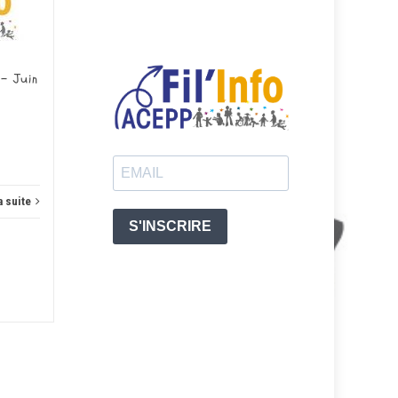
JUIN
MAI
N°...
 – Juin
Actus
Lire la suite
Actus
a suite