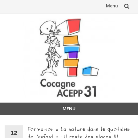
Menu
Aller
au
contenu
MENU
Aller
au
Formation « La nature dans le quotidien
contenu
12
de l’enfant » : il reste des places !!!