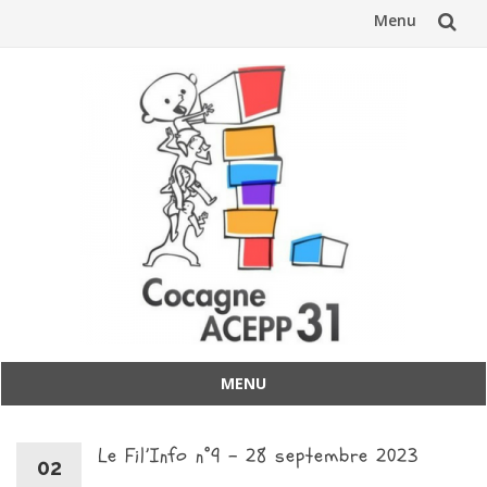
Menu
Aller
au
contenu
MENU
Aller
au
Le Fil’Info n°9 – 28 septembre 2023
contenu
02