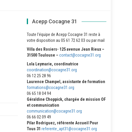
Acepp Cocagne 31
e
Toute l’équipe de Acepp Cocagne 31 reste à
votre disposition au 05 61 72 62 03 ou par mail
Villa des Rosiers- 125 avenue Jean Rieux –
31500 Toulouse –
contact@cocagne31.org
Lola Leymarie, coordinatrice
coordination@cocagne31.org
06 12 25 28 96
Laurence Champel, assistante de formation
formations@cocagne31.org
06 65 18 04 94
Géraldine Choppick, chargée de mission OF
et communication
communication@cocagne31.org
06 66 02 09 49
Pilar Rodriguez, référente Accueil Pour
Tous 31
referente_apt31@cocagne31.org