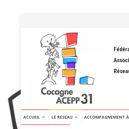
Fédéra
Associ
Réseau
Aller
ACCUEIL
LE RESEAU
ACCOMPAGNEMENT À 
au
contenu