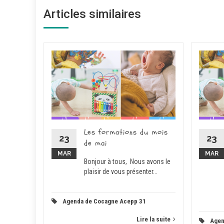
Articles similaires
rrive
Les formations du mois
23
23
de mai
 la suite
MAR
MAR
Bonjour à tous, Nous avons le
plaisir de vous présenter...
Agenda de Cocagne Acepp 31
Lire la suite
Agen