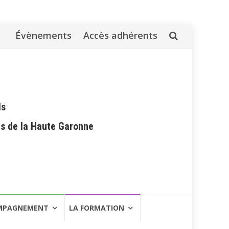
Évènements
Accès adhérents
Aller
au
contenu
ls
es de la Haute Garonne
MPAGNEMENT
LA FORMATION