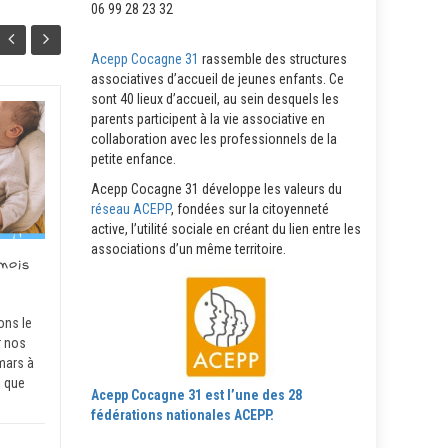
06 99 28 23 32
Acepp Cocagne 31
rassemble des structures
associatives d’accueil de jeunes enfants. Ce
sont 40 lieux d’accueil, au sein desquels les
parents participent à la vie associative en
Le catalogue de
20
06
collaboration avec les professionnels de la
formations 2026 est
petite enfance.
arrivé !
NOV
NOV
Acepp Cocagne 31 développe les valeurs du
...
réseau ACEPP
, fondées sur la citoyenneté
active, l’utilité sociale en créant du lien entre les
associations d’un même territoire.
mois
Actus
,
Agenda de Cocagne Acepp 31
Agenda
Lire la suite
ons le
r nos
mars à
 que
Acepp Cocagne 31 est l’une des 28
fédérations nationales ACEPP.