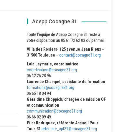
Acepp Cocagne 31
Toute l’équipe de Acepp Cocagne 31 reste à
votre disposition au 05 61 72 62 03 ou par mail
Villa des Rosiers- 125 avenue Jean Rieux –
31500 Toulouse –
contact@cocagne31.org
Lola Leymarie, coordinatrice
coordination@cocagne31.org
06 12 25 28 96
Laurence Champel, assistante de formation
formations@cocagne31.org
06 65 18 04 94
Géraldine Choppick, chargée de mission OF
et communication
communication@cocagne31.org
06 66 02 09 49
Pilar Rodriguez, référente Accueil Pour
Tous 31
referente_apt31@cocagne31.org