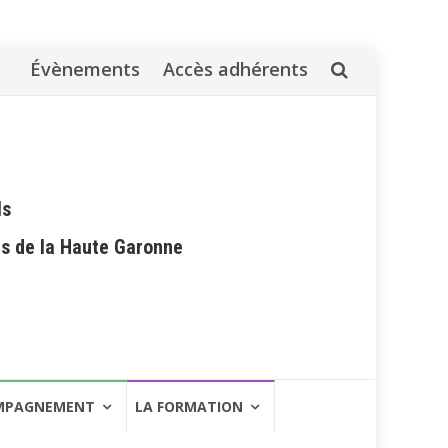
Évènements
Accès adhérents
Aller
au
contenu
ls
es de la Haute Garonne
MPAGNEMENT
LA FORMATION