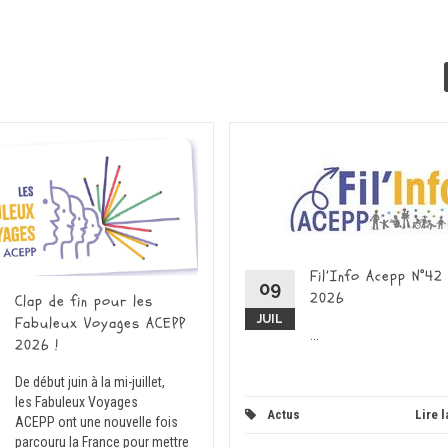
Fil’Info Acepp N°42
09
2026
Clap de fin pour les
JUIL
Fabuleux Voyages ACEPP
...
2026 !
De début juin à la mi-juillet,
les Fabuleux Voyages
Actus
Lire l
ACEPP ont une nouvelle fois
parcouru la France pour mettre