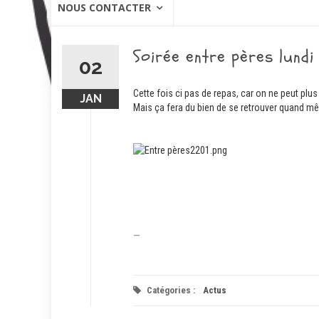
NOUS CONTACTER
Soirée entre pères lundi 
02
Cette fois ci pas de repas, car on ne peut plu
JAN
Mais ça fera du bien de se retrouver quand m
—
Catégories :
Actus