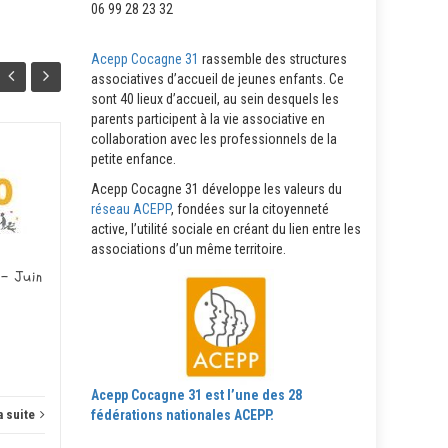
06 99 28 23 32
Acepp Cocagne 31
rassemble des structures
associatives d’accueil de jeunes enfants. Ce
sont 40 lieux d’accueil, au sein desquels les
parents participent à la vie associative en
collaboration avec les professionnels de la
petite enfance.
Fil’Info Acepp N°41 – Mai
02
26
2026
Acepp Cocagne 31 développe les valeurs du
JUIN
MAI
réseau ACEPP
, fondées sur la citoyenneté
N°...
active, l’utilité sociale en créant du lien entre les
associations d’un même territoire.
 – Juin
Actus
Lire la suite
Actus
Acepp Cocagne 31 est l’une des 28
fédérations nationales ACEPP.
a suite