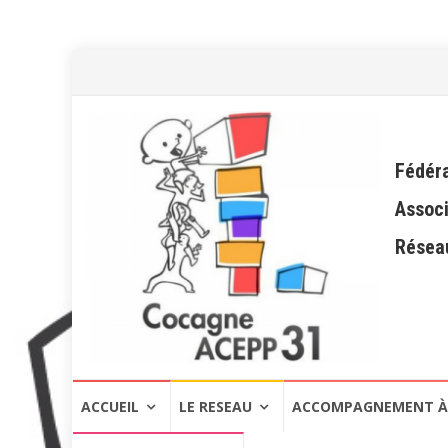
Fédéra
Associ
Réseau
Aller
ACCUEIL
LE RESEAU
ACCOMPAGNEMENT À 
au
contenu