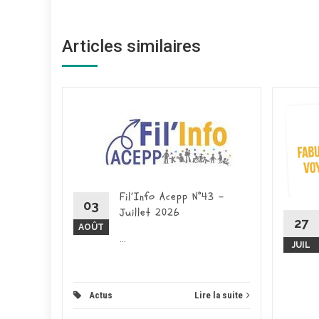
Articles similaires
ce – 26
026 -
ducation
place pour
Fil’Info Acepp N°43 –
on...
03
Juillet 2026
27
AOÛT
 la suite
...
JUIL
Actus
Lire la suite