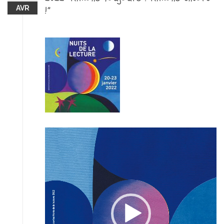
AVR
!”
Lecteur
vidéo