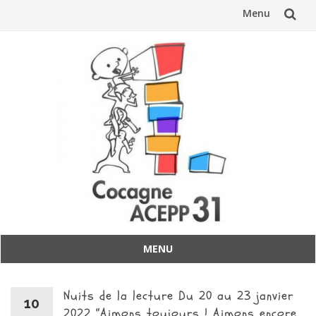
Menu
Aller
au
contenu
MENU
Aller
au
Nuits de la lecture Du 20 au 23 janvier
contenu
10
2022 “Aimons toujours ! Aimons encore