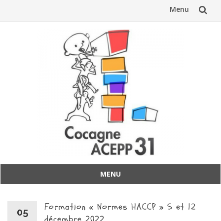
Menu
Aller
au
contenu
MENU
Aller
au
Formation « Normes HACCP » 5 et 12
contenu
05
décembre 2022