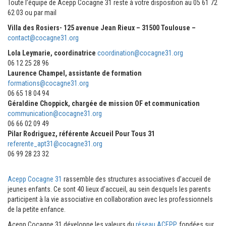
Toute l’équipe de Acepp Cocagne 31 reste à votre disposition au 05 61 72
62 03 ou par mail
Villa des Rosiers- 125 avenue Jean Rieux – 31500 Toulouse –
contact@cocagne31.org
Lola Leymarie, coordinatrice
coordination@cocagne31.org
06 12 25 28 96
Laurence Champel, assistante de formation
formations@cocagne31.org
06 65 18 04 94
Géraldine Choppick, chargée de mission OF et communication
communication@cocagne31.org
06 66 02 09 49
Pilar Rodriguez, référente Accueil Pour Tous 31
referente_apt31@cocagne31.org
06 99 28 23 32
Acepp Cocagne 31
rassemble des structures associatives d’accueil de
jeunes enfants. Ce sont 40 lieux d’accueil, au sein desquels les parents
participent à la vie associative en collaboration avec les professionnels
de la petite enfance.
Acepp Cocagne 31 développe les valeurs du
réseau ACEPP
, fondées sur