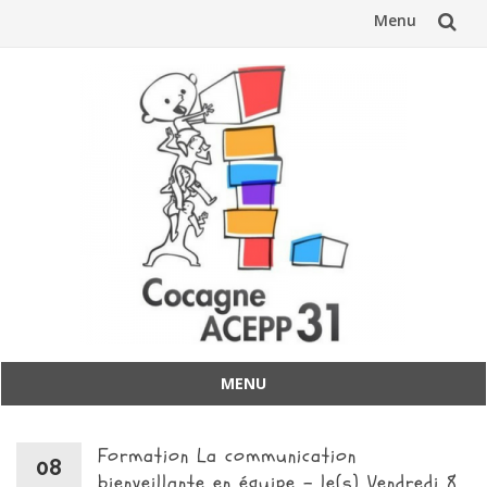
Menu
Aller
au
contenu
MENU
Aller
au
Formation La communication
contenu
08
bienveillante en équipe – le(s) Vendredi 8