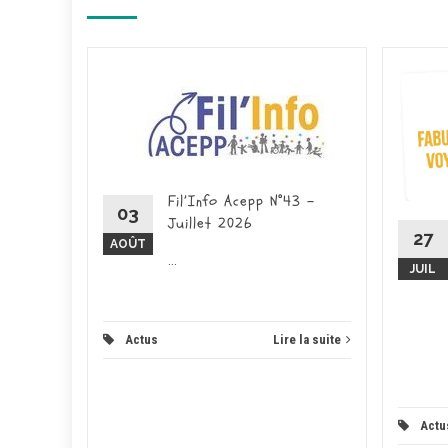
ce – 26
026 -
ducation
place pour
Fil’Info Acepp N°43 –
on...
03
Juillet 2026
27
AOÛT
 la suite
...
JUIL
Actus
Lire la suite
Actu