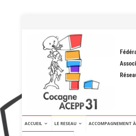
Fédéra
Associ
Réseau
Aller
ACCUEIL
LE RESEAU
ACCOMPAGNEMENT À 
au
contenu