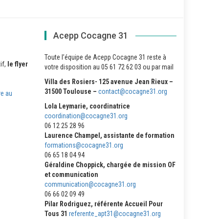
Acepp Cocagne 31
Toute l’équipe de Acepp Cocagne 31 reste à
if,
le flyer
votre disposition au 05 61 72 62 03 ou par mail
Villa des Rosiers- 125 avenue Jean Rieux –
31500 Toulouse –
contact@cocagne31.org
re au
Lola Leymarie, coordinatrice
coordination@cocagne31.org
06 12 25 28 96
Laurence Champel, assistante de formation
formations@cocagne31.org
06 65 18 04 94
Géraldine Choppick, chargée de mission OF
et communication
communication@cocagne31.org
06 66 02 09 49
Pilar Rodriguez, référente Accueil Pour
Tous 31
referente_apt31@cocagne31.org