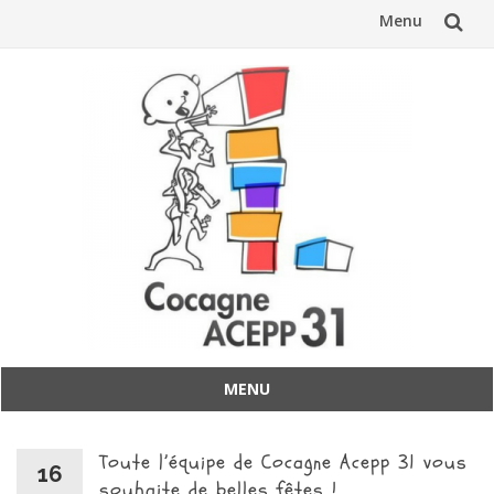
Menu
Aller
au
contenu
MENU
Aller
au
Toute l’équipe de Cocagne Acepp 31 vous
contenu
16
souhaite de belles fêtes !