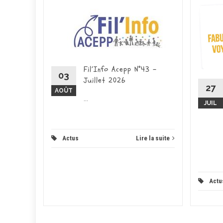
ce – 26
026 -
ducation
place pour
Fil’Info Acepp N°43 –
on...
03
Juillet 2026
27
AOÛT
 la suite
...
JUIL
Actus
Lire la suite
Actu