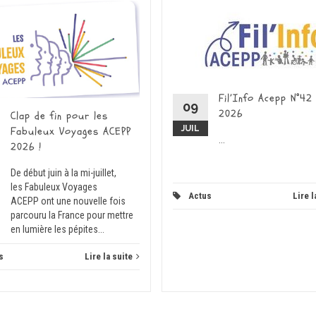
Fil’Info Acepp N°42
09
2026
Clap de fin pour les
JUIL
Fabuleux Voyages ACEPP
...
2026 !
De début juin à la mi-juillet,
les Fabuleux Voyages
Actus
Lire l
ACEPP ont une nouvelle fois
parcouru la France pour mettre
en lumière les pépites...
s
Lire la suite