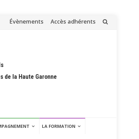
Évènements
Accès adhérents
Aller
au
contenu
ls
es de la Haute Garonne
MPAGNEMENT
LA FORMATION