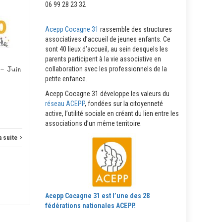
06 99 28 23 32
Fil’Info Acepp N°41 – Mai
02
26
2026
Acepp Cocagne 31
rassemble des structures
JUIN
MAI
associatives d’accueil de jeunes enfants. Ce
N°...
sont 40 lieux d’accueil, au sein desquels les
parents participent à la vie associative en
 – Juin
collaboration avec les professionnels de la
petite enfance.
Actus
Lire la suite
Actus
Acepp Cocagne 31 développe les valeurs du
réseau ACEPP
, fondées sur la citoyenneté
active, l’utilité sociale en créant du lien entre les
associations d’un même territoire.
a suite
Acepp Cocagne 31 est l’une des 28
fédérations nationales ACEPP.