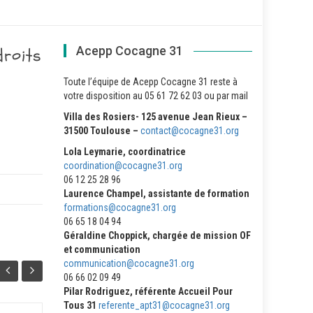
Acepp Cocagne 31
droits
Toute l’équipe de Acepp Cocagne 31 reste à
votre disposition au 05 61 72 62 03 ou par mail
Villa des Rosiers- 125 avenue Jean Rieux –
31500 Toulouse –
contact@cocagne31.org
Lola Leymarie, coordinatrice
coordination@cocagne31.org
06 12 25 28 96
Laurence Champel, assistante de formation
formations@cocagne31.org
06 65 18 04 94
Géraldine Choppick, chargée de mission OF
et communication
communication@cocagne31.org
06 66 02 09 49
Pilar Rodriguez, référente Accueil Pour
Tous 31
referente_apt31@cocagne31.org