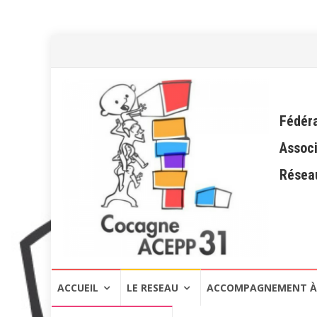
Fédéra
Associ
Réseau
Aller
ACCUEIL
LE RESEAU
ACCOMPAGNEMENT À 
au
contenu