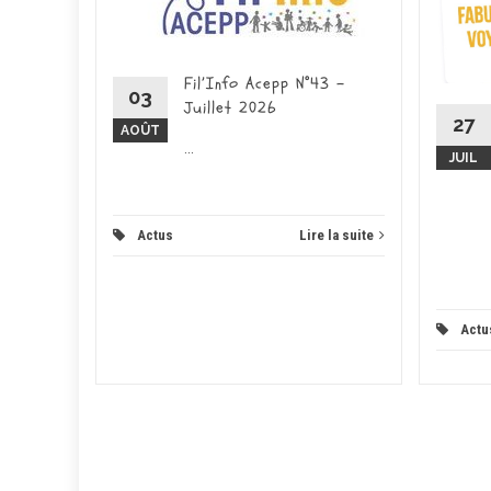
026 -
ducation
place pour
Fil’Info Acepp N°43 –
on...
03
Juillet 2026
27
AOÛT
 la suite
...
JUIL
Actus
Lire la suite
Actu