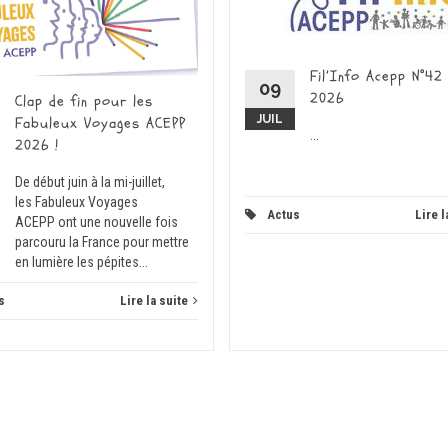
Fil’Info Acepp N°42
09
2026
Clap de fin pour les
JUIL
Fabuleux Voyages ACEPP
...
2026 !
De début juin à la mi-juillet,
les Fabuleux Voyages
Actus
Lire l
ACEPP ont une nouvelle fois
parcouru la France pour mettre
en lumière les pépites...
s
Lire la suite