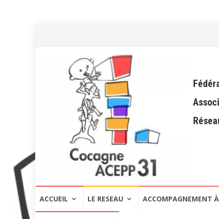
Fédéra
Associ
Réseau
Aller
ACCUEIL
LE RESEAU
ACCOMPAGNEMENT À 
au
contenu