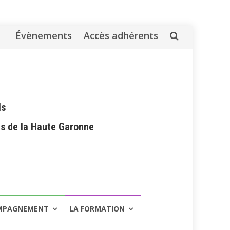
Évènements
Accès adhérents
Aller
au
contenu
ls
es de la Haute Garonne
MPAGNEMENT
LA FORMATION