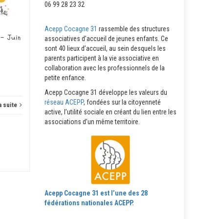
JUIN
MAI
06 99 28 23 32
N°...
Acepp Cocagne 31
rassemble des structures
 – Juin
associatives d’accueil de jeunes enfants. Ce
sont 40 lieux d’accueil, au sein desquels les
Actus
Lire la suite
parents participent à la vie associative en
Actus
collaboration avec les professionnels de la
petite enfance.
Acepp Cocagne 31 développe les valeurs du
réseau ACEPP
, fondées sur la citoyenneté
a suite
active, l’utilité sociale en créant du lien entre les
associations d’un même territoire.
Acepp Cocagne 31 est l’une des 28
fédérations nationales ACEPP.