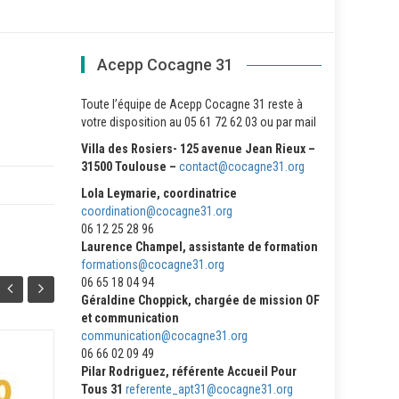
Acepp Cocagne 31
Toute l’équipe de Acepp Cocagne 31 reste à
votre disposition au 05 61 72 62 03 ou par mail
Villa des Rosiers- 125 avenue Jean Rieux –
31500 Toulouse –
contact@cocagne31.org
Lola Leymarie, coordinatrice
coordination@cocagne31.org
06 12 25 28 96
Laurence Champel, assistante de formation
formations@cocagne31.org
06 65 18 04 94
Géraldine Choppick, chargée de mission OF
et communication
communication@cocagne31.org
06 66 02 09 49
Fil’Info Acepp N°41 – Mai
Pilar Rodriguez, référente Accueil Pour
02
26
2026
Tous 31
referente_apt31@cocagne31.org