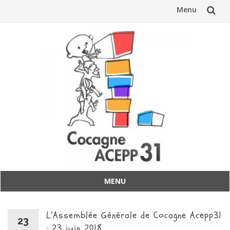
Menu
Aller
au
contenu
MENU
Aller
au
L’Assemblée Générale de Cocagne Acepp31
contenu
23
: 23 juin 2018